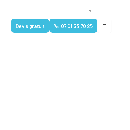
Devenir franchisé
Espace client
Devis gratuit
07 61 33 70 25
iger les
c gaz