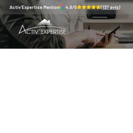
Activ'Expertise
Menton
4.9
/5
(
137
avis)
Comment
anom