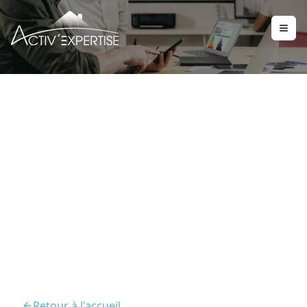
Diagnostics Immobiliers
Sospel Securisez Et
Valorisez Votre Bien Avec
Activ Expertise
Retour à l'accueil