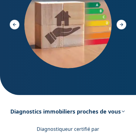
Diagno
Slide précédente
Slide s
DPE – Diagnostic de Performance
énergétique
Diagnostics immobiliers proches de vous
Diagnostiqueur certifié par