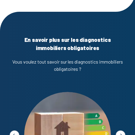
En savoir plus sur les diagnostics
immobiliers obligatoires
Vous voulez tout savoir sur les diagnostics immobiliers
obligatoires ?
Diagno