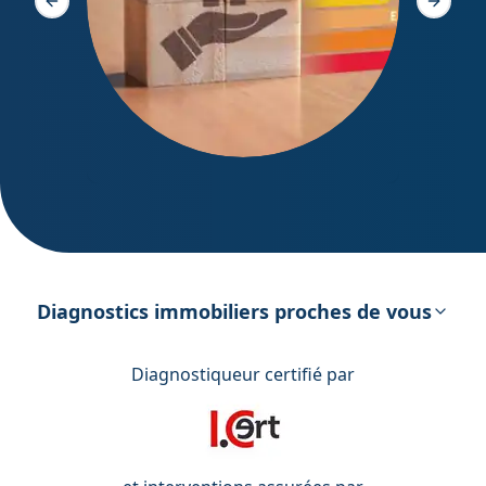
Slide précédente
Slide s
DPE – Diagnostic de Performance
énergétique
Diagnostics immobiliers proches de vous
Diagnostiqueur certifié par