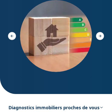
Diagno
Slide précédente
Slide s
DPE – Diagnostic de Performance
énergétique
Diagnostics immobiliers proches de vous