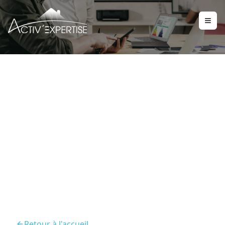
Rt2012 Obtention De L
Attestation Et Du DPE
Neuf De La Nouvelle
Construction
Retour à l'accueil